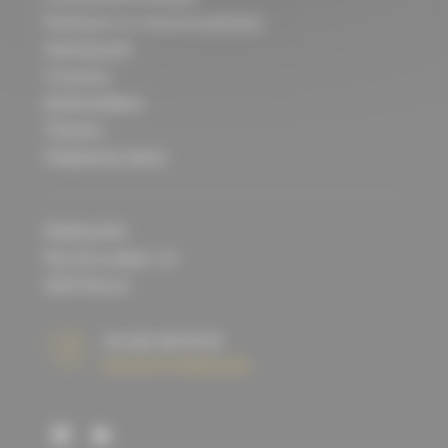
Rusthuizen en seniorenresidenties
Handicapveld
Thuiszorg
Buitenhotellerie
Thermen
Pediatrische dienst
Robberechts
Rue de la station, 12
6220
Fleurus
+32 (0)2 640 90 96
CONTACTFORMULIER