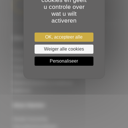
CATALOGUS DOWNLOADEN
u controle over
wat u wilt
activeren
OK, accepteer alle
Onze producten
Weiger alle cookies
Professionele kleding
Professionele schoenen
Personaliseer
Textieldecoratie
Tafellinnen
Beddenaccessoires en bedlinnen
Badlinnen
Onze klanten
Sociale huisvesting
Gezondheidsinstellingen